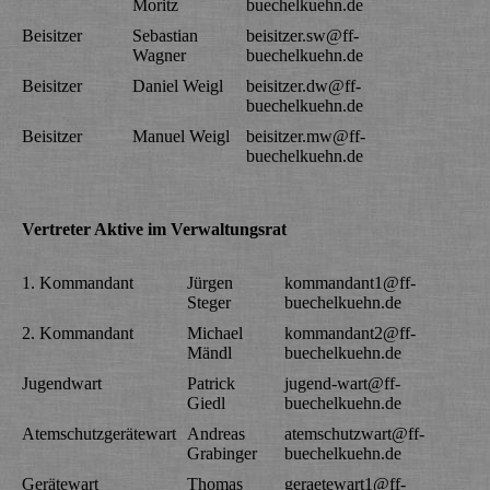
Moritz
buechelkuehn.de
Beisitzer
Sebastian
beisitzer.sw@ff-
Wagner
buechelkuehn.de
Beisitzer
Daniel Weigl
beisitzer.dw@ff-
buechelkuehn.de
Beisitzer
Manuel Weigl
beisitzer.mw@ff-
buechelkuehn.de
Vertreter Aktive im Verwaltungsrat
1. Kommandant
Jürgen
kommandant1@ff-
Steger
buechelkuehn.de
2. Kommandant
Michael
kommandant2@ff-
Mändl
buechelkuehn.de
Jugendwart
Patrick
jugend-wart@ff-
Giedl
buechelkuehn.de
Atemschutzgerätewart
Andreas
atemschutzwart@ff-
Grabinger
buechelkuehn.de
Gerätewart
Thomas
geraetewart1@ff-