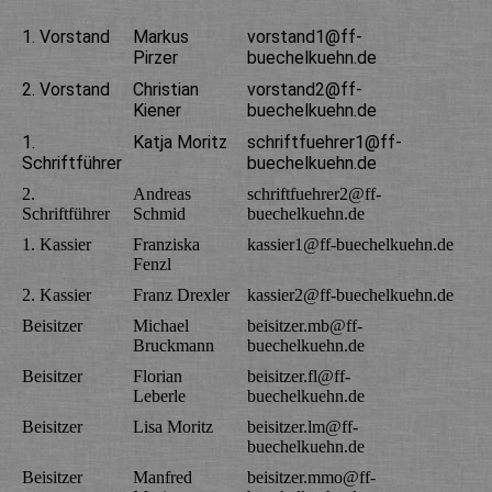
1. Vorstand
Markus
vorstand1@ff-
Pirzer
buechelkuehn.de
2. Vorstand
Christian
vorstand2@ff-
Kiener
buechelkuehn.de
1.
Katja Moritz
schriftfuehrer1@ff-
Schriftführer
buechelkuehn.de
2.
Andreas
schriftfuehrer2@ff-
Schriftführer
Schmid
buechelkuehn.de
1. Kassier
Franziska
kassier1@ff-buechelkuehn.de
Fenzl
2. Kassier
Franz Drexler
kassier2@ff-buechelkuehn.de
Beisitzer
Michael
beisitzer.mb@ff-
Bruckmann
buechelkuehn.de
Beisitzer
Florian
beisitzer.fl@ff-
Leberle
buechelkuehn.de
Beisitzer
Lisa Moritz
beisitzer.lm@ff-
buechelkuehn.de
Beisitzer
Manfred
beisitzer.mmo@ff-