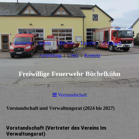
Startseite
Verein
Über uns
Einsätze
Übungen
Ausrüstung
Links
Kontakt
Freiwillige Feuerwehr Büchelkühn
Vorstandschaft
Vorstandschaft und Verwaltungsrat (2024 bis 2027)
Vorstandschaft (Vertreter des Vereins Im
Verwaltungsrat)