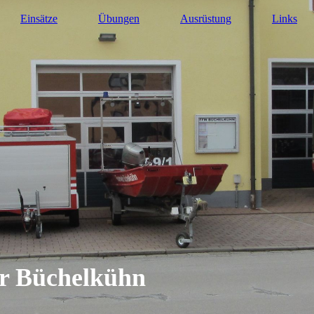
Einsätze
Übungen
Ausrüstung
Links
hr Büchelkühn