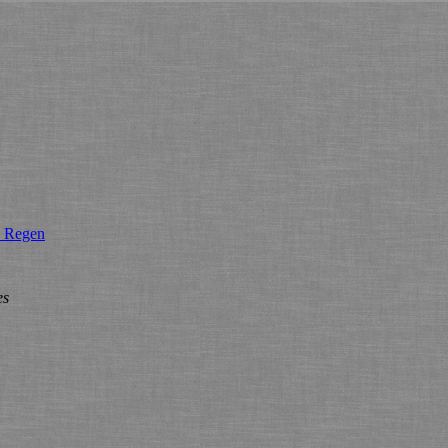
d Regen
es