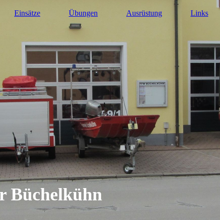
Einsätze
Übungen
Ausrüstung
Links
hr Büchelkühn