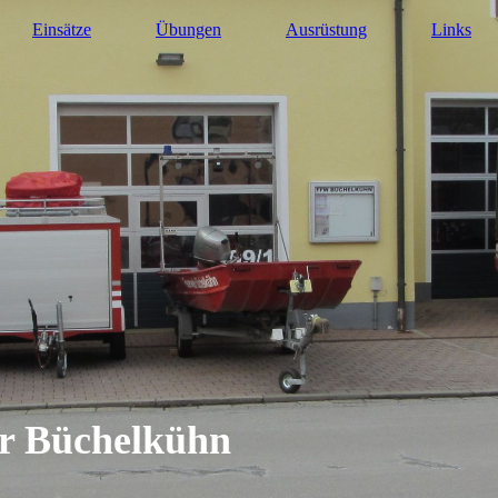
Einsätze
Übungen
Ausrüstung
Links
hr Büchelkühn